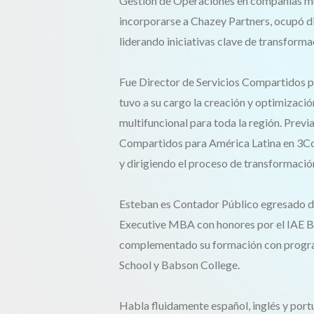
Gestión de Operaciones en compañías mul
incorporarse a Chazey Partners, ocupó di
liderando iniciativas clave de transformac
Fue Director de Servicios Compartidos 
tuvo a su cargo la creación y optimizaci
multifuncional para toda la región. Previ
Compartidos para América Latina en 3Co
y dirigiendo el proceso de transformaci
Esteban es Contador Público egresado de
Executive MBA con honores por el IAE Bu
complementado su formación con program
School y Babson College.
Habla fluidamente español, inglés y port